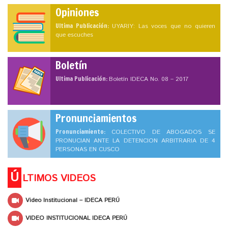
Opiniones
Ultima Publicación:
UYARIY: Las voces que no quieren
que escuches
Boletín
Ultima Publicación:
Boletín IDECA No. 08 – 2017
Pronunciamientos
Pronunciamiento:
COLECTIVO DE ABOGADOS SE
PRONUCIAN ANTE LA DETENCION ARBITRARIA DE 4
PERSONAS EN CUSCO
Ú
LTIMOS VIDEOS
Video Institucional – IDECA PERÚ
VIDEO INSTITUCIONAL IDECA PERÚ