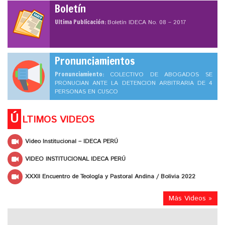
Boletín
Ultima Publicación:
Boletín IDECA No. 08 – 2017
Pronunciamientos
Pronunciamiento:
COLECTIVO DE ABOGADOS SE
PRONUCIAN ANTE LA DETENCION ARBITRARIA DE 4
PERSONAS EN CUSCO
Ú
LTIMOS VIDEOS
Video Institucional – IDECA PERÚ
VIDEO INSTITUCIONAL IDECA PERÚ
XXXII Encuentro de Teología y Pastoral Andina / Bolivia 2022
Más Videos »