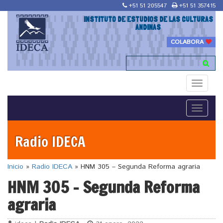
+51 51 205547
+51 51 357415
INSTITUTO DE ESTUDIOS DE LAS CULTURAS
ANDINAS
COLABORA
Toggle
navigati
Toggle
navigati
Radio IDECA
Inicio
»
Radio IDECA
»
HNM 305 – Segunda Reforma agraria
HNM 305 – Segunda Reforma
agraria