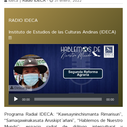
ideca |
Radio IDECA
-
31 enero, 2022
RADIO IDECA
Instituto de Estudios de las Culturas Andinas (IDECA)
Descargar
Reproductor
00:00
00:00
de
audio
Programa Radial IDECA: “Kawsayninchismanta Rimarisun”,
“Sarnaqawinakasata Aruskipt´añani”, “Hablemos de Nuestro
Mundo”; espacio radial de diálogo intercultural y