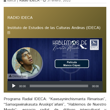
ideca |
Radio IDECA
-
31 enero, 2022
RADIO IDECA
Instituto de Estudios de las Culturas Andinas (IDECA)
Descargar
Reproductor
00:00
00:00
de
audio
Programa Radial IDECA: “Kawsayninchismanta Rimarisun”,
“Sarnaqawinakasata Aruskipt´añani”, “Hablemos de Nuestro
Mundo”; espacio radial de diálogo intercultural y