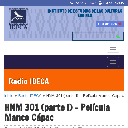
+51 51 205547
+51 51 357415
INSTITUTO DE ESTUDIOS DE LAS CULTURAS
ANDINAS
COLABORA
Toggle
navigati
Toggle
navigati
Radio IDECA
Inicio
»
Radio IDECA
»
HNM 301 (parte I) – Película Manco Cápac
HNM 301 (parte I) – Película
Manco Cápac