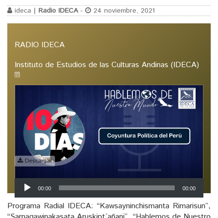
ideca |
Radio IDECA
-
24 noviembre, 2021
RADIO IDECA
Instituto de Estudios de las Culturas Andinas (IDECA)
Descargar
Reproductor
00:00
00:00
de
audio
Programa Radial IDECA: “Kawsayninchismanta Rimarisun”,
“Sarnaqawinakasata Aruskipt´añani”, “Hablemos de Nuestro