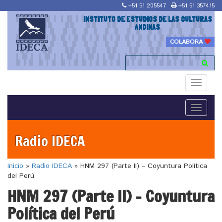
+51 51 205547
+51 51 357415
INSTITUTO DE ESTUDIOS DE LAS CULTURAS
ANDINAS
COLABORA
Toggle
navigati
Toggle
navigati
Radio IDECA
Inicio
»
Radio IDECA
»
HNM 297 (Parte II) – Coyuntura Política
del Perú
HNM 297 (Parte II) – Coyuntura
Política del Perú