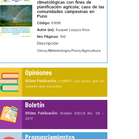
climatológicas con fines de
planificación agrícola; caso de las
comunidades campesinas en
Puno
Código:
01895
Autor (es):
Raquel Loayza Rios
Nro Páginas:
100
Descripción
Clima/Metereología/Puno/Agricultura
Opiniones
Ultima Publicación:
UYARIY: Las voces que no
quieren que escuches
Boletín
Ultima Publicación:
Boletín IDECA No. 08 –
2017
Pronunciamientos