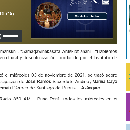
(IDECA)
Utiliza
las
teclas
arisun”, “Sarnaqawinakasata Aruskipt´añani”, “Hablemos
de
rcultural y descolonización, producido por el Instituto de
flecha
arriba/abajo
para
izó el miércoles 03 de noviembre de 2021, se trató sobre
aumentar
ticipación de
José Ramos
Sacerdote Andino
,
Marina Cayo
o
uemati
Párroco de Santiago de Pupuja
– Azángaro.
disminuir
el
Radio 850 AM – Puno Perú, todos los miércoles en el
volumen.