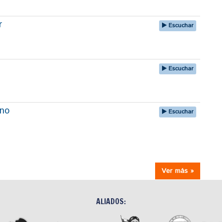
r
Escuchar
Escuchar
uno
Escuchar
Ver más »
ALIADOS: