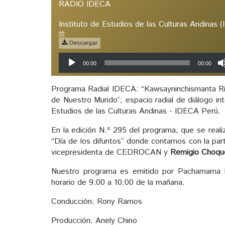
RADIO IDECA
Instituto de Estudios de las Culturas Andinas 
Descargar
Reproductor
00:00
00:00
de
audio
Programa Radial IDECA: “Kawsayninchismanta Rim
de Nuestro Mundo”; espacio radial de diálogo inte
Estudios de las Culturas Andinas - IDECA Perú.
En la edición N.º 295 del programa, que se real
“Día de los difuntos” donde contamos con la par
vicepresidenta de CEDROCAN y
Remigio Choq
Nuestro programa es emitido por Pachamama 
horario de 9:00 a 10:00 de la mañana.
Conducción: Rony Ramos
Producción: Anely Chino