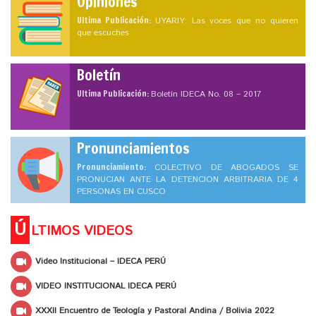
Opiniones
Ultima Publicación:
UYARIY: Las voces que no quieren
que escuches
Boletín
Ultima Publicación:
Boletín IDECA No. 08 – 2017
Pronunciamientos
Pronunciamiento:
COLECTIVO DE ABOGADOS SE
PRONUCIAN ANTE LA DETENCION ARBITRARIA DE 4
PERSONAS EN CUSCO
Ú
LTIMOS VIDEOS
Video Institucional – IDECA PERÚ
VIDEO INSTITUCIONAL IDECA PERÚ
XXXII Encuentro de Teología y Pastoral Andina / Bolivia 2022