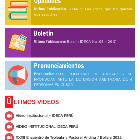
Opiniones
Ultima Publicación:
UYARIY: Las voces que no quieren
que escuches
Boletín
Ultima Publicación:
Boletín IDECA No. 08 – 2017
Pronunciamientos
Pronunciamiento:
COLECTIVO DE ABOGADOS SE
PRONUCIAN ANTE LA DETENCION ARBITRARIA DE 4
PERSONAS EN CUSCO
Ú
LTIMOS VIDEOS
Video Institucional – IDECA PERÚ
VIDEO INSTITUCIONAL IDECA PERÚ
XXXII Encuentro de Teología y Pastoral Andina / Bolivia 2022