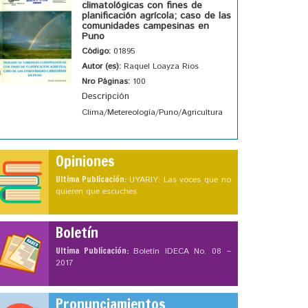
climatológicas con fines de
planificación agrícola; caso de las
comunidades campesinas en
Puno
Código:
01895
Autor (es):
Raquel Loayza Rios
Nro Páginas:
100
Descripción
Clima/Metereología/Puno/Agricultura
Opiniones
Ultima Publicación:
UYARIY: Las voces que no
quieren que escuches
Boletín
Ultima Publicación:
Boletín IDECA No. 08 –
2017
Pronunciamientos