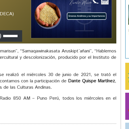
(IDECA)
Utiliza
las
teclas
arisun”, “Sarnaqawinakasata Aruskipt´añani”, “Hablemos
de
rcultural y descolonización, producido por el Instituto de
flecha
arriba/abajo
para
e realizó el miércoles 30 de junio de 2021, se trató el
aumentar
contamos con la participación de
Dante Quispe Martínez
,
o
s de las Culturas Andinas.
disminuir
el
Radio 850 AM – Puno Perú, todos los miércoles en el
volumen.