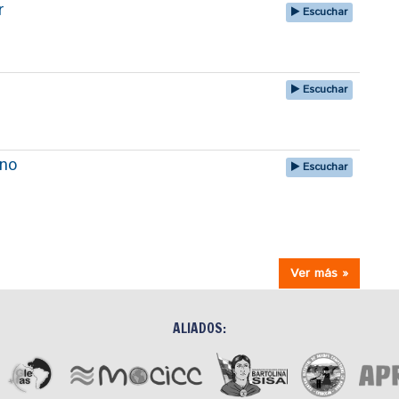
r
Escuchar
Escuchar
uno
Escuchar
Ver más »
ALIADOS: