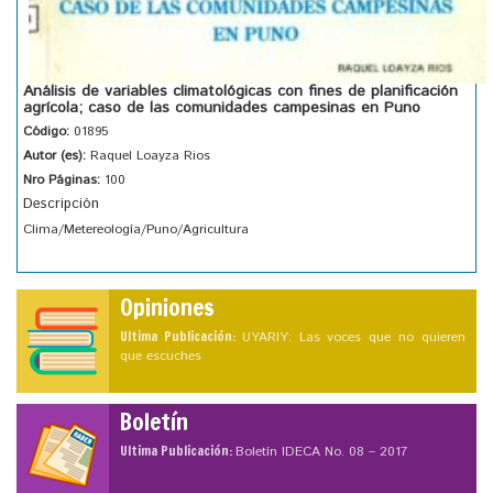
Análisis de variables climatológicas con fines de planificación
agrícola; caso de las comunidades campesinas en Puno
Código:
01895
Autor (es):
Raquel Loayza Rios
Nro Páginas:
100
Descripción
Clima/Metereología/Puno/Agricultura
Opiniones
Ultima Publicación:
UYARIY: Las voces que no quieren
que escuches
Boletín
Ultima Publicación:
Boletín IDECA No. 08 – 2017