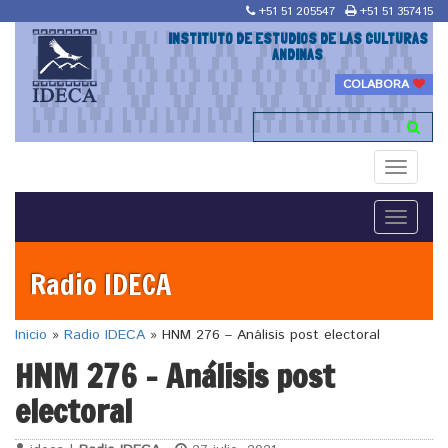
+51 51 205547
+51 51 357415
INSTITUTO DE ESTUDIOS DE LAS CULTURAS
ANDINAS
COLABORA
Toggle
navigati
Toggle
navigati
Radio IDECA
Inicio
»
Radio IDECA
»
HNM 276 – Análisis post electoral
HNM 276 – Análisis post
electoral