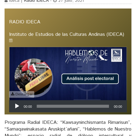
ideca |
Radio IDECA
-
27 julio, 2021
RADIO IDECA
Instituto de Estudios de las Culturas Andinas (IDECA)
Descargar
Reproductor
00:00
00:00
de
audio
Programa Radial IDECA: “Kawsayninchismanta Rimarisun”,
“Sarnaqawinakasata Aruskipt´añani”, “Hablemos de Nuestro
Mundo”; espacio radial de diálogo intercultural y