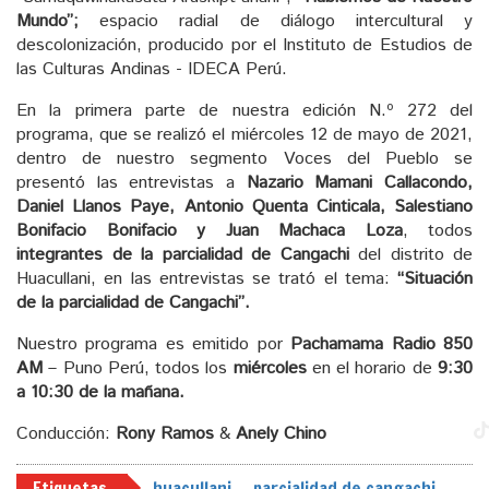
Mundo”;
espacio radial de diálogo intercultural y
descolonización, producido por el Instituto de Estudios de
las Culturas Andinas - IDECA Perú.
En la primera parte de nuestra edición N.º 272 del
programa, que se realizó el miércoles 12 de mayo de 2021,
dentro de nuestro segmento Voces del Pueblo se
presentó las entrevistas a
Nazario Mamani Callacondo,
Daniel Llanos Paye, Antonio Quenta Cinticala, Salestiano
Bonifacio Bonifacio y Juan Machaca Loza
, todos
integrantes de la parcialidad de Cangachi
del distrito de
Huacullani, en las entrevistas se trató el tema:
“Situación
de la parcialidad de Cangachi”.
Nuestro programa es emitido por
Pachamama Radio 850
AM
– Puno Perú, todos los
miércoles
en el horario de
9:30
a 10:30 de la mañana.
Conducción:
Rony Ramos
&
Anely Chino
Etiquetas
huacullani
parcialidad de cangachi