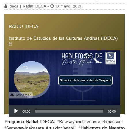
ideca |
Radio IDECA
-
19 mayo, 2021
RADIO IDECA
Instituto de Estudios de las Culturas Andinas (IDECA)
Descargar
Reproductor
00:00
00:00
de
audio
Programa Radial IDECA:
“Kawsayninchismanta Rimarisun”,
“Sarnaqawinakasata Aruskipt´añani”,
“Hablemos de Nuestro