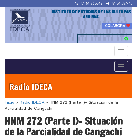
+51 51 205547
+51 51 357415
INSTITUTO DE ESTUDIOS DE LAS CULTURAS
ANDINAS
COLABORA
Toggle
navigati
Toggle
navigati
Radio IDECA
Inicio
»
Radio IDECA
»
HNM 272 (Parte I)– Situación de la
Parcialidad de Cangachi
HNM 272 (Parte I)– Situación
de la Parcialidad de Cangachi