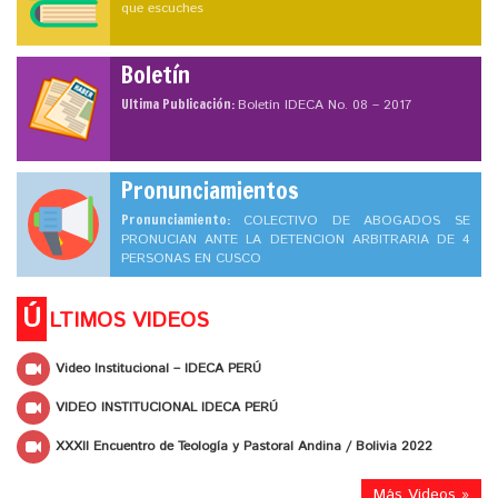
que escuches
Boletín
Ultima Publicación:
Boletín IDECA No. 08 – 2017
Pronunciamientos
Pronunciamiento:
COLECTIVO DE ABOGADOS SE
PRONUCIAN ANTE LA DETENCION ARBITRARIA DE 4
PERSONAS EN CUSCO
Ú
LTIMOS VIDEOS
Video Institucional – IDECA PERÚ
VIDEO INSTITUCIONAL IDECA PERÚ
XXXII Encuentro de Teología y Pastoral Andina / Bolivia 2022
Más Videos »