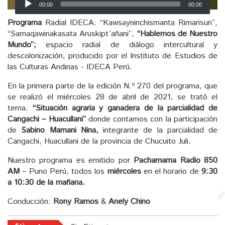
00:00
00:00
de
audio
Programa
Radial IDECA: “Kawsayninchismanta Rimarisun”,
“Sarnaqawinakasata Aruskipt´añani”,
“Hablemos de Nuestro
Mundo”;
espacio radial de diálogo intercultural y
descolonización, producido por el Instituto de Estudios de
las Culturas Andinas - IDECA Perú.
En la primera parte de la edición N.º 270 del programa, que
se realizó el miércoles 28 de abril de 2021, se trató el
tema:
“Situación agraria y ganadera de la parcialidad de
Cangachi – Huacullani”
donde contamos con la participación
de
Sabino Mamani Nina,
integrante de la parcialidad de
Cangachi, Huacullani de la provincia de Chucuito Juli.
Nuestro programa es emitido por
Pachamama Radio 850
AM
– Puno Perú, todos los
miércoles
en el horario de
9:30
a 10:30 de la mañana.
Conducción:
Rony Ramos
&
Anely Chino