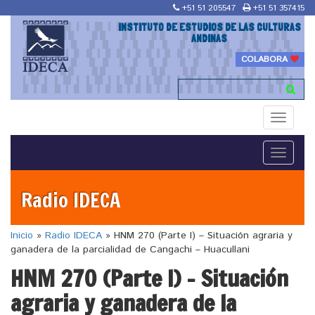
+51 51 205547
+51 51 357415
INSTITUTO DE ESTUDIOS DE LAS CULTURAS
ANDINAS
COLABORA
Toggle
navigati
Toggle
navigati
Radio IDECA
Inicio
»
Radio IDECA
»
HNM 270 (Parte I) – Situación agraria y
ganadera de la parcialidad de Cangachi – Huacullani
HNM 270 (Parte I) – Situación
agraria y ganadera de la