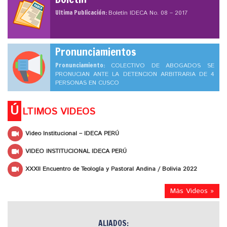
Ultima Publicación:
Boletín IDECA No. 08 – 2017
Pronunciamientos
Pronunciamiento:
COLECTIVO DE ABOGADOS SE
PRONUCIAN ANTE LA DETENCION ARBITRARIA DE 4
PERSONAS EN CUSCO
Ú
LTIMOS VIDEOS
Video Institucional – IDECA PERÚ
VIDEO INSTITUCIONAL IDECA PERÚ
XXXII Encuentro de Teología y Pastoral Andina / Bolivia 2022
Más Videos »
ALIADOS: