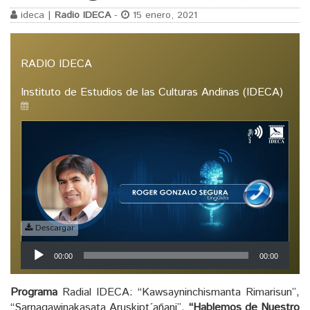
ideca |
Radio IDECA
-
15 enero, 2021
RADIO IDECA
Instituto de Estudios de las Culturas Andinas (IDECA)
Descargar
Reproductor
00:00
00:00
de
audio
Programa
Radial IDECA: “Kawsayninchismanta Rimarisun”,
“Sarnaqawinakasata Aruskipt´añani”,
“Hablemos de Nuestro