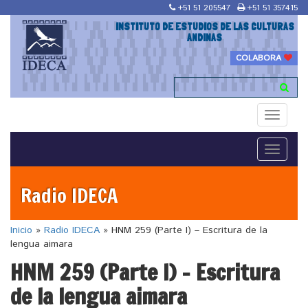
+51 51 205547
+51 51 357415
INSTITUTO DE ESTUDIOS DE LAS CULTURAS
ANDINAS
COLABORA
Toggle
navigati
Toggle
navigati
Radio IDECA
Inicio
»
Radio IDECA
»
HNM 259 (Parte I) – Escritura de la
lengua aimara
HNM 259 (Parte I) – Escritura
de la lengua aimara