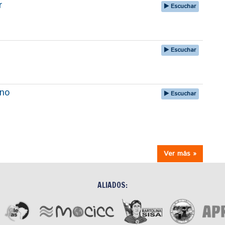
r
Escuchar
Escuchar
uno
Escuchar
Ver más »
ALIADOS: