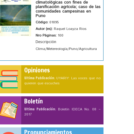
climatológicas con fines de
planificación agrícola; caso de las
comunidades campesinas en
Puno
Código:
01895
Autor (es):
Raquel Loayza Rios
Nro Páginas:
100
Descripción
Clima/Metereología/Puno/Agricultura
Opiniones
Ultima Publicación:
UYARIY: Las voces que no
quieren que escuches
Boletín
Ultima Publicación:
Boletín IDECA No. 08 –
2017
Pronunciamientos