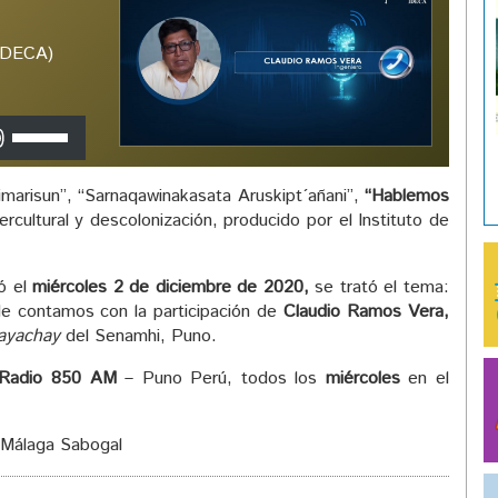
(IDECA)
Utiliza
las
teclas
arisun”, “Sarnaqawinakasata Aruskipt´añani”,
“Hablemos
de
ercultural y descolonización, producido por el Instituto de
flecha
arriba/abajo
para
zó el
miércoles 2 de diciembre de 2020,
se trató el tema:
aumentar
 contamos con la participación de
Claudio Ramos Vera,
o
ayachay
del Senamhi, Puno.
disminuir
el
Radio 850 AM
– Puno Perú, todos los
miércoles
en el
volumen.
 Málaga Sabogal