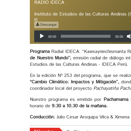
RADIO IDECA
Instituto de Estudios de las Culturas Andinas 
Descargar
Reproductor
00:00
00:00
de
audio
Programa
Radial IDECA: “Kawsayninchismanta Rim
de Nuestro Mundo”;
emisión radial de diálogo int
Estudios de las Culturas Andinas - IDECA Perú.
En la edición Nº 253 del programa, que se reali
“Cambio Climático: Impactos y Mitigación”,
donde
coordinador local del proyecto
Pachayatiña Pach
Nuestro programa es emitido por
Pachamama
horario de
9:30 a 10:30 de la mañana.
Conducción:
Julio Cesar Aroquipa Vilca & Ximena