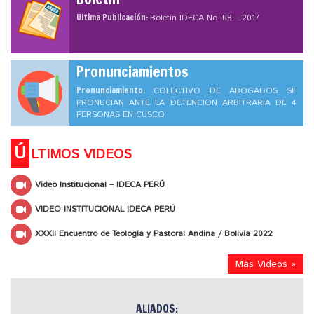
Ultima Publicación:
Boletín IDECA No. 08 – 2017
Pronunciamientos
Pronunciamiento:
COLECTIVO DE ABOGADOS SE
PRONUCIAN ANTE LA DETENCION ARBITRARIA DE 4
PERSONAS EN CUSCO
Ú
LTIMOS VIDEOS
Video Institucional – IDECA PERÚ
VIDEO INSTITUCIONAL IDECA PERÚ
XXXII Encuentro de Teología y Pastoral Andina / Bolivia 2022
Más Videos »
ALIADOS: