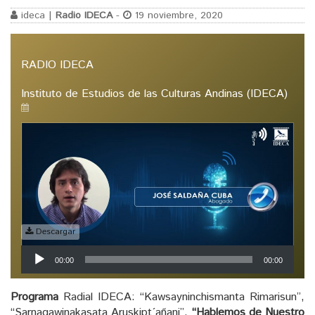
ideca |
Radio IDECA
-
19 noviembre, 2020
RADIO IDECA
Instituto de Estudios de las Culturas Andinas (IDECA)
Descargar
Reproductor
00:00
00:00
de
audio
Programa
Radial IDECA: “Kawsayninchismanta Rimarisun”,
“Sarnaqawinakasata Aruskipt´añani”,
“Hablemos de Nuestro