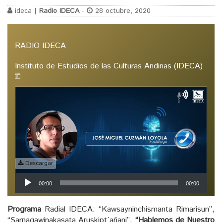
ideca |
Radio IDECA
-
28 octubre, 2020
RADIO IDECA
Instituto de Estudios de las Culturas Andinas (IDECA)
Descargar
Reproductor
00:00
00:00
de
audio
Programa
Radial IDECA: “Kawsayninchismanta Rimarisun”,
“Sarnaqawinakasata Aruskipt´añani”,
“Hablemos de Nuestro