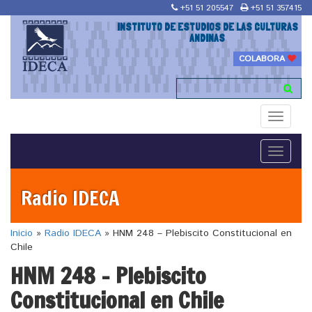
+51 51 205547
+51 51 357415
INSTITUTO DE ESTUDIOS DE LAS CULTURAS
ANDINAS
COLABORA
Toggle
navigati
Toggle
navigati
Radio IDECA
Inicio
»
Radio IDECA
»
HNM 248 – Plebiscito Constitucional en
Chile
HNM 248 – Plebiscito
Constitucional en Chile