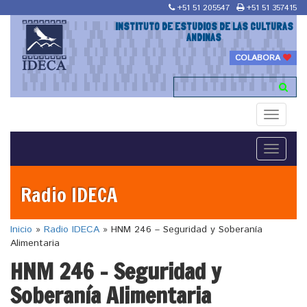
+51 51 205547
+51 51 357415
INSTITUTO DE ESTUDIOS DE LAS CULTURAS
ANDINAS
COLABORA
Toggle
navigati
Toggle
navigati
Radio IDECA
Inicio
»
Radio IDECA
»
HNM 246 – Seguridad y Soberanía
Alimentaria
HNM 246 – Seguridad y
Soberanía Alimentaria