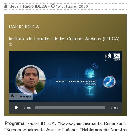
ideca |
Radio IDECA
-
15 octubre, 2020
RADIO IDECA
Instituto de Estudios de las Culturas Andinas (IDECA)
Descargar
Reproductor
00:00
00:00
de
audio
Programa
Radial IDECA: “Kawsayninchismanta Rimarisun”,
“Sarnaqawinakasata Aruskipt´añani”,
“Hablemos de Nuestro