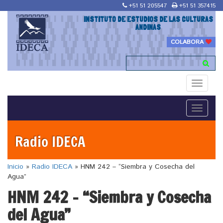
+51 51 205547
+51 51 357415
INSTITUTO DE ESTUDIOS DE LAS CULTURAS
ANDINAS
COLABORA
Toggle
navigati
Toggle
navigati
Radio IDECA
Inicio
»
Radio IDECA
»
HNM 242 – “Siembra y Cosecha del
Agua”
HNM 242 – “Siembra y Cosecha
del Agua”