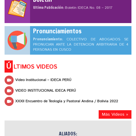
Ultima Publicación:
Boletín IDECA No. 08 – 2017
Pronunciamientos
Pronunciamiento:
COLECTIVO DE ABOGADOS SE
PRONUCIAN ANTE LA DETENCION ARBITRARIA DE 4
PERSONAS EN CUSCO
Ú
LTIMOS VIDEOS
Video Institucional – IDECA PERÚ
VIDEO INSTITUCIONAL IDECA PERÚ
XXXII Encuentro de Teología y Pastoral Andina / Bolivia 2022
Más Videos »
ALIADOS: