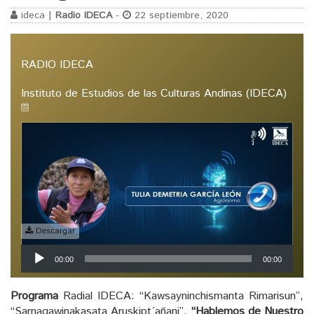
ideca |
Radio IDECA
-
22 septiembre, 2020
RADIO IDECA
Instituto de Estudios de las Culturas Andinas (IDECA)
Descargar
Reproductor
00:00
00:00
de
audio
Programa
Radial IDECA: “Kawsayninchismanta Rimarisun”,
“Sarnaqawinakasata Aruskipt´añani”,
“Hablemos de Nuestro