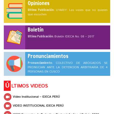
Opiniones
Ultima Publicación:
UYARIY: Las voces que no quieren
que escuches
Boletín
Ultima Publicación:
Boletín IDECA No. 08 – 2017
Pronunciamientos
Pronunciamiento:
COLECTIVO DE ABOGADOS SE
PRONUCIAN ANTE LA DETENCION ARBITRARIA DE 4
PERSONAS EN CUSCO
Ú
LTIMOS VIDEOS
Video Institucional – IDECA PERÚ
VIDEO INSTITUCIONAL IDECA PERÚ