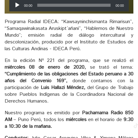
Reproductor
00:00
00:00
de
audio
Programa Radial IDECA: “Kawsayninchismanta Rimarisun”,
“Sarnaqawinakasata Aruskipt´añani”, “Hablemos de Nuestro
Mundo”; emisión radial de diálogo intercultural y
descolonización, producido por el Instituto de Estudios de
las Culturas Andinas - IDECA Perú.
En la edición Nº 221 del programa, que se realizó el
miércoles 08 de enero de 2020,
se trató el tema:
“Cumplimiento de las obligaciones del Estado peruano a 30
años del Convenio 169”,
donde contamos con la
participación de
Luis Hallazi Méndez,
del Grupo de Trabajo
sobre Pueblos Indígenas de la Coordinadora Nacional de
Derechos Humanos.
Nuestro programa es emitido por
Pachamama Radio 850
AM
– Puno Perú, todos los
miércoles
en el horario de
9:30
a 10:30 de la mañana.