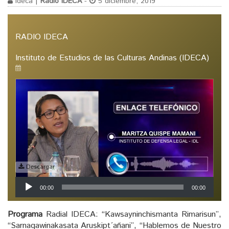
ideca |
Radio IDECA
-
5 diciembre, 2019
RADIO IDECA
Instituto de Estudios de las Culturas Andinas (IDECA)
Descargar
Reproductor
00:00
00:00
de
audio
Programa
Radial IDECA: “Kawsayninchismanta Rimarisun”,
“Sarnaqawinakasata Aruskipt´añani”, “Hablemos de Nuestro