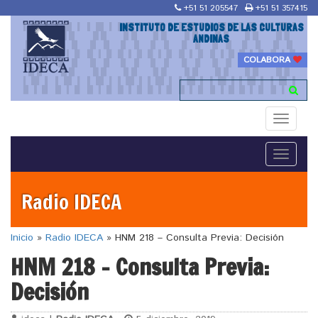
+51 51 205547
+51 51 357415
INSTITUTO DE ESTUDIOS DE LAS CULTURAS
ANDINAS
COLABORA
Toggle
navigati
Toggle
navigati
Radio IDECA
Inicio
»
Radio IDECA
»
HNM 218 – Consulta Previa: Decisión
HNM 218 – Consulta Previa:
Decisión