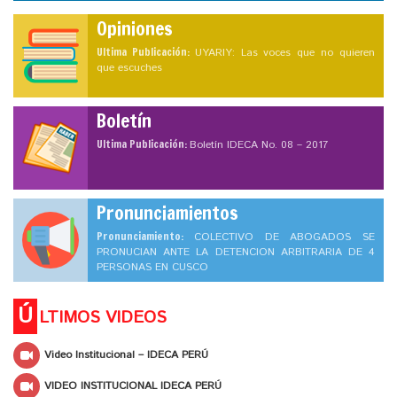
Opiniones
Ultima Publicación:
UYARIY: Las voces que no quieren
que escuches
Boletín
Ultima Publicación:
Boletín IDECA No. 08 – 2017
Pronunciamientos
Pronunciamiento:
COLECTIVO DE ABOGADOS SE
PRONUCIAN ANTE LA DETENCION ARBITRARIA DE 4
PERSONAS EN CUSCO
Ú
LTIMOS VIDEOS
Video Institucional – IDECA PERÚ
VIDEO INSTITUCIONAL IDECA PERÚ