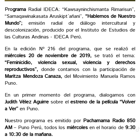
audio
Pro
grama
Radial IDECA: “Kawsayninchismanta Rimarisun”,
“Sarnaqawinakasata Aruskipt´añani”,
“Hablemos de Nuestro
Mundo”;
emisión radial de diálogo intercultural y
descolonización, producido por el Instituto de Estudios de
las Culturas Andinas - IDECA Perú.
En la edición Nº 216 del programa, que se realizó el
miércoles 20 de noviembre de 2019,
se trató el tema:
“Feminicidio, violencia sexual, violencia y derechos
reproductivos”,
donde contamos con la participación de
Maritza Mendoza Canaza,
del Movimiento Manuela Ramos
Puno.
En un primer momento del programa, dialogamos con
Judith Vélez Aguirre
sobre el
estreno de la película “Volver
a Ver”
en Puno.
Nuestro programa es emitido por
Pachamama
Radio 850
AM
– Puno Perú, todos los
miércoles
en el horario de
9:30
a 10:30 de la mañana.