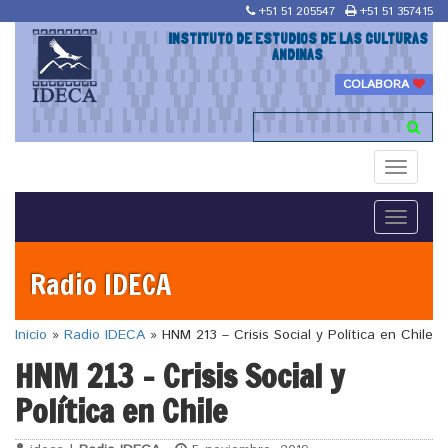
+51 51 205547
+51 51 357415
INSTITUTO DE ESTUDIOS DE LAS CULTURAS
ANDINAS
COLABORA
Toggle
navigati
Toggle
navigati
Radio IDECA
Inicio
»
Radio IDECA
»
HNM 213 – Crisis Social y Política en Chile
HNM 213 – Crisis Social y
Política en Chile