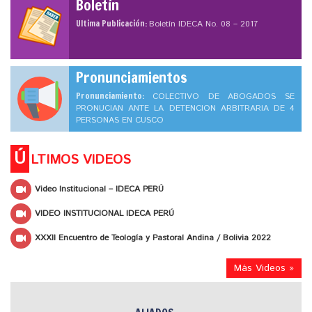
Boletín
Ultima Publicación:
Boletín IDECA No. 08 – 2017
Pronunciamientos
Pronunciamiento:
COLECTIVO DE ABOGADOS SE
PRONUCIAN ANTE LA DETENCION ARBITRARIA DE 4
PERSONAS EN CUSCO
Ú
LTIMOS VIDEOS
Video Institucional – IDECA PERÚ
VIDEO INSTITUCIONAL IDECA PERÚ
XXXII Encuentro de Teología y Pastoral Andina / Bolivia 2022
Más Videos »