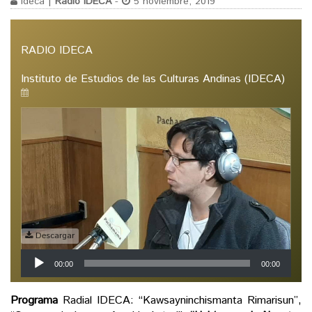
ideca |
Radio IDECA
-
5 noviembre, 2019
RADIO IDECA
Instituto de Estudios de las Culturas Andinas (IDECA)
Descargar
Reproductor
00:00
00:00
de
audio
Programa
Radial IDECA: “Kawsayninchismanta Rimarisun”,