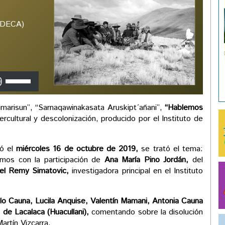
(IDECA)
Utiliza
las
teclas
arisun”, “Sarnaqawinakasata Aruskipt´añani”,
“Hablemos
de
ercultural y descolonización, producido por el Instituto de
flecha
arriba/abajo
para
zó el
miércoles 16 de octubre de 2019,
se trató el tema:
aumentar
os con la participación de
Ana María Pino Jordán,
del
o
bel Remy Simatovic,
investigadora principal en el Instituto
disminuir
el
volumen.
ilo Cauna, Lucila Anquise, Valentín Mamani, Antonia Cauna
de Lacalaca (Huacullani),
comentando sobre la disolución
Martín Vizcarra.