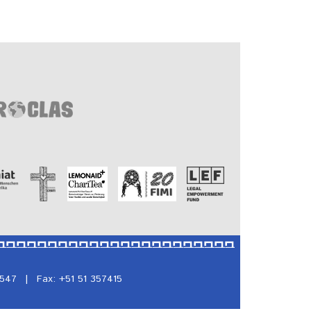
5547
|
Fax: +51 51 357415