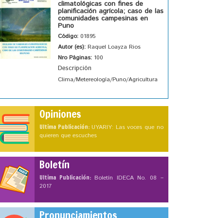
climatológicas con fines de
planificación agrícola; caso de las
comunidades campesinas en
Puno
Código:
01895
Autor (es):
Raquel Loayza Rios
Nro Páginas:
100
Descripción
Clima/Metereología/Puno/Agricultura
Opiniones
Ultima Publicación:
UYARIY: Las voces que no
quieren que escuches
Boletín
Ultima Publicación:
Boletín IDECA No. 08 –
2017
Pronunciamientos