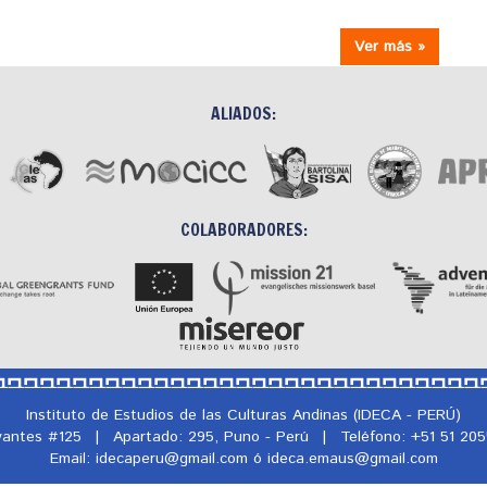
Ver más »
ALIADOS:
COLABORADORES:
Instituto de Estudios de las Culturas Andinas (IDECA - PERÚ)
rvantes #125
|
Apartado: 295, Puno - Perú
|
Teléfono: +51 51 20
Email: idecaperu@
gmail.com ó ideca.emaus@
gmail.com