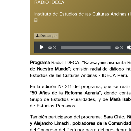
RADIO IDECA
Instituto de Estudios de las Culturas Andinas 
Descargar
Reproductor
00:00
00:00
de
audio
Programa
Radial IDECA: “Kawsayninchismanta Rim
de Nuestro Mundo”;
emisión radial de diálogo int
Estudios de las Culturas Andinas - IDECA Perú.
En la edición Nº 211 del programa, que se reali
“50 Años de la Reforma Agraria”,
donde contam
Grupo de Estudios Pluralidades, y de
María Isa
de Estudios Peruanos.
También participaron del programa:
Sara Chile, N
y Alejandro Limachi, pobladores de la Comunidad 
del Congreso del Perú por parte del presidente 