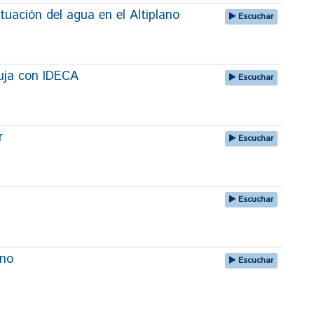
tuación del agua en el Altiplano
Escuchar
uja con IDECA
Escuchar
r
Escuchar
Escuchar
uno
Escuchar