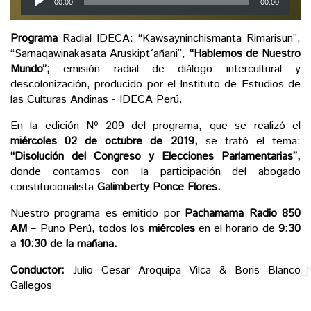
00:00
00:00
de
audio
Programa
Radial IDECA: “Kawsayninchismanta Rimarisun”,
“Sarnaqawinakasata Aruskipt´añani”,
“Hablemos de Nuestro
Mundo”;
emisión radial de diálogo intercultural y
descolonización, producido por el Instituto de Estudios de
las Culturas Andinas - IDECA Perú.
En la edición Nº 209 del programa, que se realizó el
miércoles 02 de octubre de 2019,
se trató el tema:
“Disolución del Congreso y Elecciones Parlamentarias”,
donde contamos con la participación del abogado
constitucionalista
Galimberty Ponce Flores.
Nuestro programa es emitido por
Pachamama Radio 850
AM
– Puno Perú, todos los
miércoles
en el horario de
9:30
a 10:30 de la mañana.
Conductor:
Julio Cesar Aroquipa Vilca & Boris Blanco
Gallegos