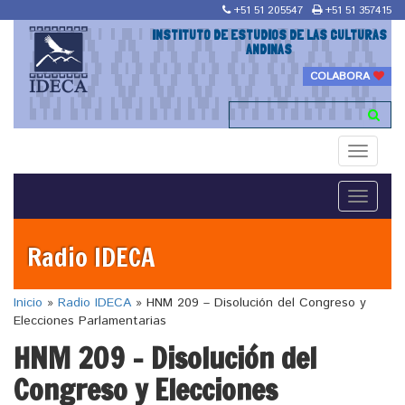
+51 51 205547
+51 51 357415
INSTITUTO DE ESTUDIOS DE LAS CULTURAS
ANDINAS
COLABORA
Toggle
navigati
Toggle
navigati
Radio IDECA
Inicio
»
Radio IDECA
»
HNM 209 – Disolución del Congreso y
Elecciones Parlamentarias
HNM 209 – Disolución del
Congreso y Elecciones