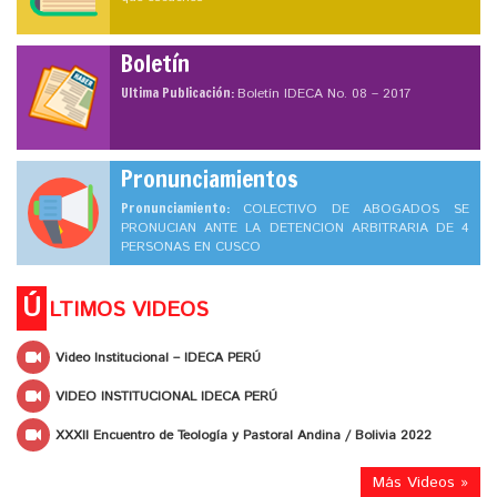
Boletín
Ultima Publicación:
Boletín IDECA No. 08 – 2017
Pronunciamientos
Pronunciamiento:
COLECTIVO DE ABOGADOS SE
PRONUCIAN ANTE LA DETENCION ARBITRARIA DE 4
PERSONAS EN CUSCO
Ú
LTIMOS VIDEOS
Video Institucional – IDECA PERÚ
VIDEO INSTITUCIONAL IDECA PERÚ
XXXII Encuentro de Teología y Pastoral Andina / Bolivia 2022
Más Videos »