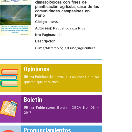
climatológicas con fines de
planificación agrícola; caso de las
comunidades campesinas en
Puno
Código:
01895
Autor (es):
Raquel Loayza Rios
Nro Páginas:
100
Descripción
Clima/Metereología/Puno/Agricultura
Opiniones
Ultima Publicación:
UYARIY: Las voces que no
quieren que escuches
Boletín
Ultima Publicación:
Boletín IDECA No. 08 –
2017
Pronunciamientos