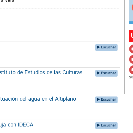
ra Vera
Escuchar
tituto de Estudios de las Culturas
Escuchar
2
tuación del agua en el Altiplano
Escuchar
uja con IDECA
Escuchar