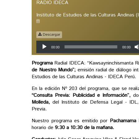
RADIO IDECA
Instituto de Estudios de las Culturas Andinas 
Descargar
Reproductor
00:00
00:00
de
audio
Programa
Radial IDECA: “Kawsayninchismanta Rim
de Nuestro Mundo”;
emisión radial de diálogo int
Estudios de las Culturas Andinas - IDECA Perú.
En la edición Nº 203 del programa, que se reali
“Consulta Previa: Publicidad e Información”,
don
Molleda,
del Instituto de Defensa Legal - ID
Previa.
Nuestro programa es emitido por
Pachamama 
horario de
9:30 a 10:30 de la mañana.