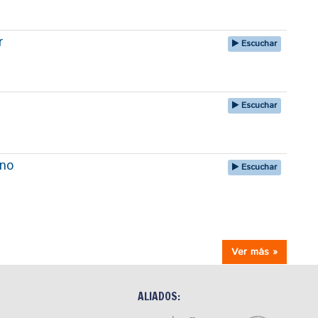
r
Escuchar
Escuchar
uno
Escuchar
Ver más »
ALIADOS: