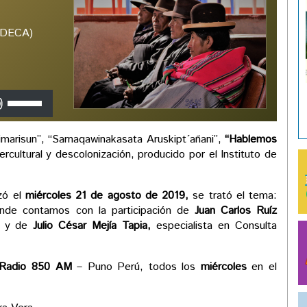
(IDECA)
Utiliza
las
teclas
arisun”, “Sarnaqawinakasata Aruskipt´añani”,
“Hablemos
de
ercultural y descolonización, producido por el Instituto de
flecha
arriba/abajo
para
zó el
miércoles 21 de agosto de 2019,
se trató el tema:
aumentar
de contamos con la participación de
Juan Carlos Ruíz
o
L, y de
Julio César Mejía Tapia,
especialista en Consulta
disminuir
el
volumen.
Radio 850 AM
– Puno Perú, todos los
miércoles
en el