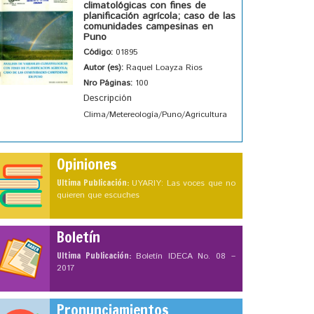
climatológicas con fines de
planificación agrícola; caso de las
comunidades campesinas en
Puno
Código:
01895
Autor (es):
Raquel Loayza Rios
Nro Páginas:
100
Descripción
Clima/Metereología/Puno/Agricultura
Opiniones
Ultima Publicación:
UYARIY: Las voces que no
quieren que escuches
Boletín
Ultima Publicación:
Boletín IDECA No. 08 –
2017
Pronunciamientos