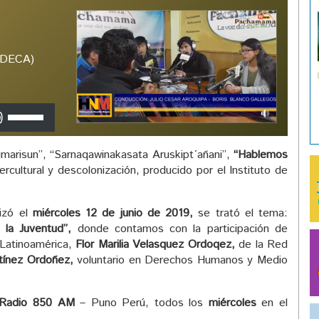
(IDECA)
Utiliza
las
teclas
arisun”, “Sarnaqawinakasata Aruskipt´añani”,
“Hablemos
de
ercultural y descolonización, producido por el Instituto de
flecha
arriba/abajo
para
lizó el
miércoles 12 de junio de 2019,
se trató el tema:
aumentar
la Juventud”,
donde contamos con la participación de
o
Latinoamérica,
Flor Marilia Velasquez Ordoqez,
de la Red
disminuir
rtínez Ordoñez,
voluntario en Derechos Humanos y Medio
el
volumen.
Radio 850 AM
– Puno Perú, todos los
miércoles
en el