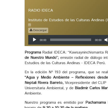
RADIO IDECA
Instituto de Estudios de las Culturas Andinas 
Descargar
Reproductor
00:00
00:00
de
audio
Programa
Radial IDECA: “Kawsayninchismanta Rim
de Nuestro Mundo”;
emisión radial de diálogo int
Estudios de las Culturas Andinas - IDECA Perú.
En la edición Nº 193 del programa, que se rea
“Agua y Medio Ambiente – Reflexiones desde 
Neptali Rivera Barreto,
Vicepresidente del CLIP 
Universitaria Ambiental, y de
Bladimir Carlos Ma
Ambiente.
Nuestro programa es emitido por
Pachamama 
horario de
9:30 a 10:30 de la mañana.