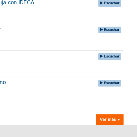
uja con IDECA
Escuchar
r
Escuchar
Escuchar
uno
Escuchar
Ver más »