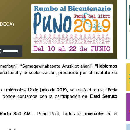
(IDECA)
Utiliza
las
teclas
arisun”, “Sarnaqawinakasata Aruskipt´añani”,
“Hablemos
de
ercultural y descolonización, producido por el Instituto de
flecha
arriba/abajo
para
 el
miércoles 12 de junio de 2019,
se trató el tema:
“Feria
aumentar
,
donde contamos con la participación de
Elard Serruto
o
disminuir
el
Radio 850 AM
– Puno Perú, todos los
miércoles
en el
volumen.