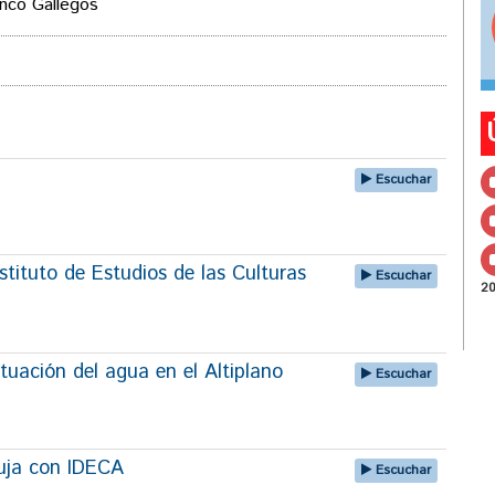
anco Gallegos
Escuchar
tituto de Estudios de las Culturas
Escuchar
2
tuación del agua en el Altiplano
Escuchar
uja con IDECA
Escuchar