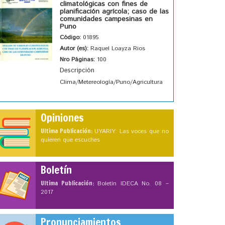
climatológicas con fines de
planificación agrícola; caso de las
comunidades campesinas en
Puno
Código:
01895
Autor (es):
Raquel Loayza Rios
Nro Páginas:
100
Descripción
Clima/Metereología/Puno/Agricultura
Opiniones
Ultima Publicación:
UYARIY: Las voces que no
quieren que escuches
Boletín
Ultima Publicación:
Boletín IDECA No. 08 –
2017
Pronunciamientos