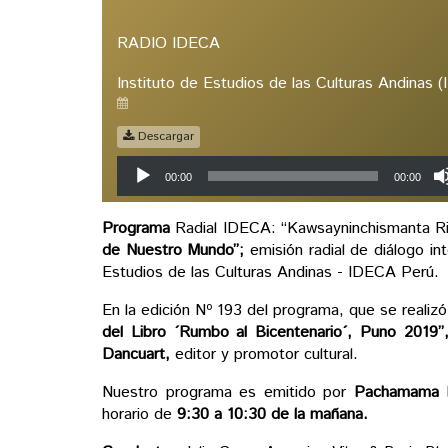
RADIO IDECA
Instituto de Estudios de las Culturas Andinas 
Descargar
Reproductor
00:00
00:00
de
audio
Programa
Radial IDECA: “Kawsayninchismanta Rim
de Nuestro Mundo”;
emisión radial de diálogo int
Estudios de las Culturas Andinas - IDECA Perú.
En la edición Nº 193 del programa, que se realizó
del Libro ´Rumbo al Bicentenario´, Puno 2019”
Dancuart,
editor y promotor cultural.
Nuestro programa es emitido por
Pachamama 
horario de
9:30 a 10:30 de la mañana.