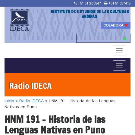
+51 51 205547
+51 51 357415
INSTITUTO DE ESTUDIOS DE LAS CULTURAS
ANDINAS
COLABORA
Toggle
navigati
Toggle
navigati
Radio IDECA
Inicio
»
Radio IDECA
»
HNM 191 – Historia de las Lenguas
Nativas en Puno
HNM 191 – Historia de las
Lenguas Nativas en Puno