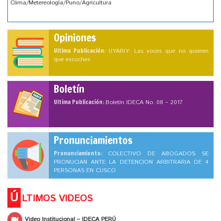
Clima/Metereología/Puno/Agricultura
Opiniones
Ultima Publicación:
UYARIY: Las voces que no quieren
que escuches
Boletín
Ultima Publicación:
Boletín IDECA No. 08 – 2017
Pronunciamientos
Pronunciamiento:
COLECTIVO DE ABOGADOS SE
PRONUCIAN ANTE LA DETENCION ARBITRARIA DE 4
PERSONAS EN CUSCO
Ú
LTIMOS VIDEOS
Video Institucional – IDECA PERÚ