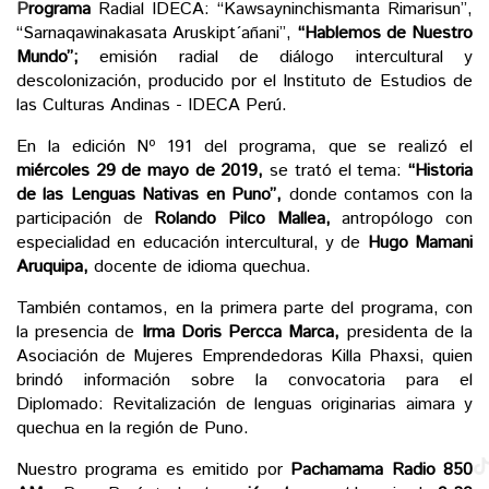
P
rograma
Radial IDECA: “Kawsayninchismanta Rimarisun”,
“Sarnaqawinakasata Aruskipt´añani”,
“Hablemos de Nuestro
Mundo”;
emisión radial de diálogo intercultural y
descolonización, producido por el Instituto de Estudios de
las Culturas Andinas - IDECA Perú.
En la edición Nº 191 del programa, que se realizó el
miércoles 29 de mayo de 2019,
se trató el tema:
“Historia
de las Lenguas Nativas en Puno”,
donde contamos con la
participación de
Rolando Pilco Mallea,
antropólogo con
especialidad en educación intercultural, y de
Hugo Mamani
Aruquipa,
docente de idioma quechua.
También contamos, en la primera parte del programa, con
la presencia de
Irma Doris Percca Marca,
presidenta de la
Asociación de Mujeres Emprendedoras Killa Phaxsi, quien
brindó información sobre la convocatoria para el
Diplomado: Revitalización de lenguas originarias aimara y
quechua en la región de Puno.
Nuestro programa es emitido por
Pachamama Radio 850