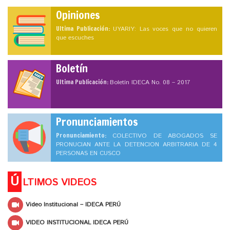
Opiniones
Ultima Publicación:
UYARIY: Las voces que no quieren
que escuches
Boletín
Ultima Publicación:
Boletín IDECA No. 08 – 2017
Pronunciamientos
Pronunciamiento:
COLECTIVO DE ABOGADOS SE
PRONUCIAN ANTE LA DETENCION ARBITRARIA DE 4
PERSONAS EN CUSCO
Ú
LTIMOS VIDEOS
Video Institucional – IDECA PERÚ
VIDEO INSTITUCIONAL IDECA PERÚ