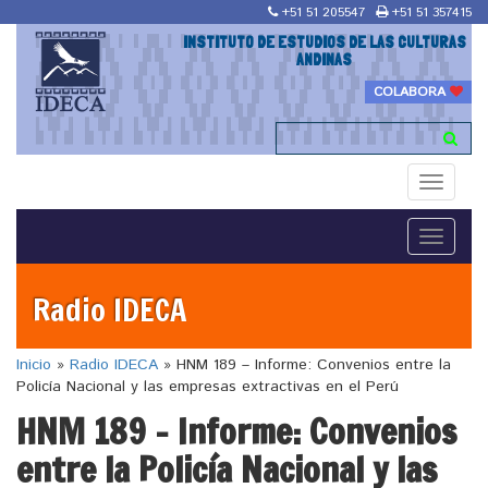
+51 51 205547
+51 51 357415
INSTITUTO DE ESTUDIOS DE LAS CULTURAS
ANDINAS
COLABORA
Toggle
navigati
Toggle
navigati
Radio IDECA
Inicio
»
Radio IDECA
»
HNM 189 – Informe: Convenios entre la
Policía Nacional y las empresas extractivas en el Perú
HNM 189 – Informe: Convenios
entre la Policía Nacional y las