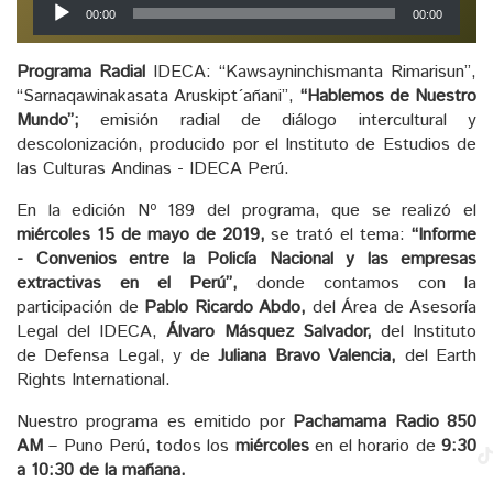
Reproductor
00:00
00:00
de
audio
Programa Radial
IDECA: “Kawsayninchismanta Rimarisun”,
“Sarnaqawinakasata Aruskipt´añani”,
“Hablemos de Nuestro
Mundo”;
emisión radial de diálogo intercultural y
descolonización, producido por el Instituto de Estudios de
las Culturas Andinas - IDECA Perú.
En la edición Nº 189 del programa, que se realizó el
miércoles 15 de mayo de 2019,
se trató el tema:
“Informe
- Convenios entre la Policía Nacional y las empresas
extractivas en el Perú”,
donde contamos con la
participación de
Pablo Ricardo Abdo,
del Área de Asesoría
Legal del IDECA,
Álvaro Másquez Salvador,
del Instituto
de Defensa Legal, y de
Juliana Bravo Valencia,
del Earth
Rights International.
Nuestro programa es emitido por
Pachamama Radio 850
AM
– Puno Perú, todos los
miércoles
en el horario de
9:30
a 10:30 de la mañana.