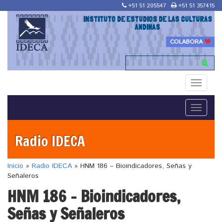
+51 51 205547
+51 51 357415
INSTITUTO DE ESTUDIOS DE LAS CULTURAS
ANDINAS
COLABORA
Toggle
navigati
Toggle
navigati
Radio IDECA
Inicio
»
Radio IDECA
»
HNM 186 – Bioindicadores, Señas y
Señaleros
HNM 186 – Bioindicadores,
Señas y Señaleros