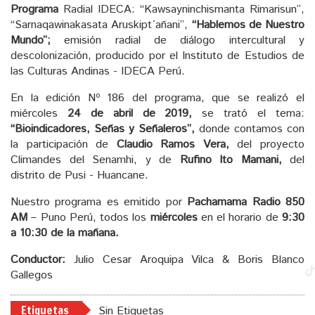
Programa
Radial IDECA: “Kawsayninchismanta Rimarisun”,
“Sarnaqawinakasata Aruskipt´añani”,
“Hablemos de Nuestro
Mundo”;
emisión radial de diálogo intercultural y
descolonización, producido por el Instituto de Estudios de
las Culturas Andinas - IDECA Perú.
En la edición Nº 186 del programa, que se realizó el
miércoles
24 de abril de 2019,
se trató el tema:
“Bioindicadores, Señas y Señaleros”,
donde contamos con
la participación de
Claudio Ramos Vera,
del proyecto
Climandes del Senamhi, y de
Rufino Ito Mamani,
del
distrito de Pusi - Huancane.
Nuestro programa es emitido por
Pachamama Radio 850
AM
– Puno Perú, todos los
miércoles
en el horario de
9:30
a 10:30 de la mañana.
Conductor:
Julio Cesar Aroquipa Vilca & Boris Blanco
Gallegos
Etiquetas
Sin Etiquetas