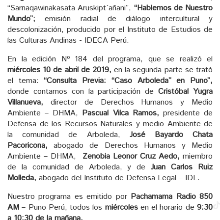
“Sarnaqawinakasata Aruskipt´añani”,
“Hablemos de Nuestro
Mundo”;
emisión radial de diálogo intercultural y
descolonización, producido por el Instituto de Estudios de
las Culturas Andinas - IDECA Perú.
En la edición Nº 184 del programa, que se realizó el
miércoles 10 de abril de 2019,
en la segunda parte se trató
el tema:
“Consulta Previa: “Caso Arboleda” en Puno”,
donde contamos con la participación de
Cristóbal Yugra
Villanueva,
director de Derechos Humanos y Medio
Ambiente – DHMA,
Pascual Vilca Ramos,
presidente de
Defensa de los Recursos Naturales y medio Ambiente de
la comunidad de Arboleda,
José Bayardo Chata
Pacoricona,
abogado de Derechos Humanos y Medio
Ambiente – DHMA,
Zenobia Leonor Cruz Aedo,
miembro
de la comunidad de Arboleda, y de
Juan Carlos Ruiz
Molleda,
abogado del Instituto de Defensa Legal – IDL.
Nuestro programa es emitido por
Pachamama Radio 850
AM
– Puno Perú, todos los
miércoles
en el horario de
9:30
a 10:30 de la mañana.