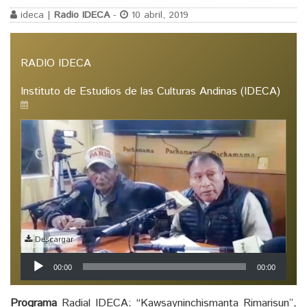
ideca |
Radio IDECA
-
10 abril, 2019
RADIO IDECA
Instituto de Estudios de las Culturas Andinas (IDECA)
Descargar
Reproductor
00:00
00:00
de
audio
Programa
Radial IDECA: “Kawsayninchismanta Rimarisun”,