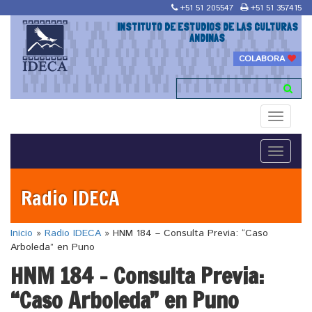
+51 51 205547
+51 51 357415
INSTITUTO DE ESTUDIOS DE LAS CULTURAS
ANDINAS
COLABORA
Toggle
navigati
Toggle
navigati
Radio IDECA
Inicio
»
Radio IDECA
»
HNM 184 – Consulta Previa: “Caso
Arboleda” en Puno
HNM 184 – Consulta Previa:
“Caso Arboleda” en Puno