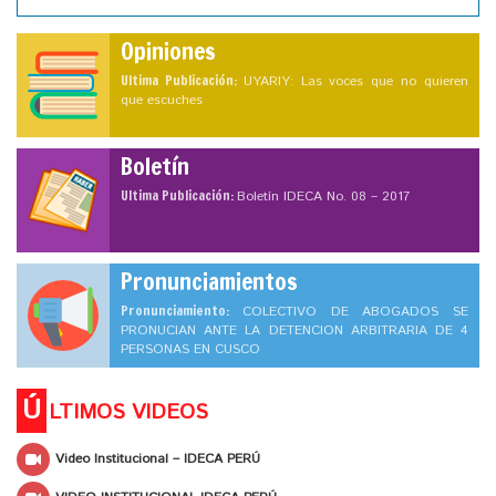
Opiniones
Ultima Publicación:
UYARIY: Las voces que no quieren
que escuches
Boletín
Ultima Publicación:
Boletín IDECA No. 08 – 2017
Pronunciamientos
Pronunciamiento:
COLECTIVO DE ABOGADOS SE
PRONUCIAN ANTE LA DETENCION ARBITRARIA DE 4
PERSONAS EN CUSCO
Ú
LTIMOS VIDEOS
Video Institucional – IDECA PERÚ