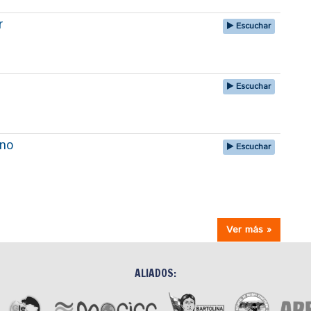
r
Escuchar
Escuchar
uno
Escuchar
Ver más »
ALIADOS: