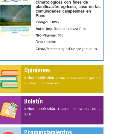
climatológicas con fines de
planificación agrícola; caso de las
comunidades campesinas en
Puno
Código:
01895
Autor (es):
Raquel Loayza Rios
Nro Páginas:
100
Descripción
Clima/Metereología/Puno/Agricultura
Opiniones
Ultima Publicación:
UYARIY: Las voces que no
quieren que escuches
Boletín
Ultima Publicación:
Boletín IDECA No. 08 –
2017
Pronunciamientos