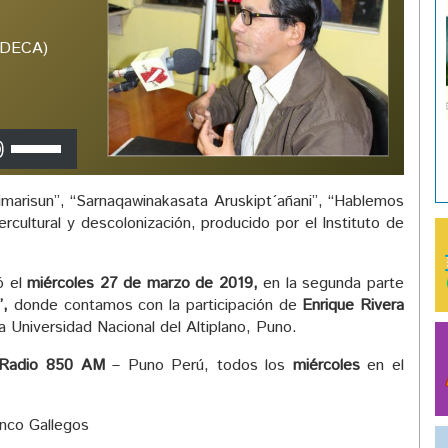
(IDECA)
Utiliza
las
teclas
arisun”, “Sarnaqawinakasata Aruskipt´añani”, “Hablemos
de
rcultural y descolonización, producido por el Instituto de
flecha
arriba/abajo
para
ó el
miércoles 27 de marzo de 2019,
en la segunda parte
aumentar
”,
donde contamos con la participación de
Enrique Rivera
o
 Universidad Nacional del Altiplano, Puno.
disminuir
el
Radio 850 AM
– Puno Perú, todos los
miércoles
en el
volumen.
anco Gallegos