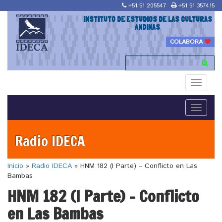
+51 51 205547
+51 51 357415
INSTITUTO DE ESTUDIOS DE LAS CULTURAS
ANDINAS
COLABORA
Toggle
navigati
Toggle
navigati
Radio IDECA
Inicio
»
Radio IDECA
»
HNM 182 (I Parte) – Conflicto en Las
Bambas
HNM 182 (I Parte) – Conflicto
en Las Bambas