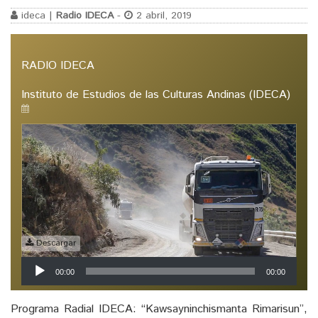
ideca |
Radio IDECA
-
2 abril, 2019
RADIO IDECA
Instituto de Estudios de las Culturas Andinas (IDECA)
Descargar
Reproductor
00:00
00:00
de
audio
Programa Radial IDECA: “Kawsayninchismanta Rimarisun”,