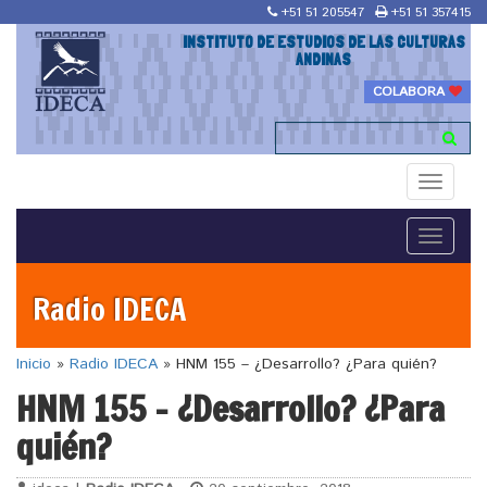
+51 51 205547
+51 51 357415
INSTITUTO DE ESTUDIOS DE LAS CULTURAS
ANDINAS
COLABORA
Toggle
navigati
Toggle
navigati
Radio IDECA
Inicio
»
Radio IDECA
»
HNM 155 – ¿Desarrollo? ¿Para quién?
HNM 155 – ¿Desarrollo? ¿Para
quién?