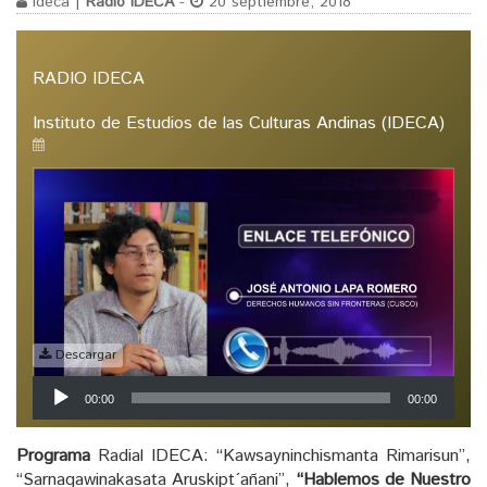
ideca |
Radio IDECA
-
20 septiembre, 2018
RADIO IDECA
Instituto de Estudios de las Culturas Andinas (IDECA)
Descargar
Reproductor
00:00
00:00
de
audio
Programa
Radial IDECA: “Kawsayninchismanta Rimarisun”,
“Sarnaqawinakasata Aruskipt´añani”,
“Hablemos de Nuestro