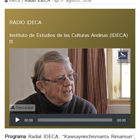
ideca |
Radio IDECA
-
17 agosto, 2018
RADIO IDECA
Instituto de Estudios de las Culturas Andinas (IDECA)
Descargar
Reproductor
00:00
00:00
de
audio
Programa
Radial IDECA: “Kawsayninchismanta Rimarisun”,