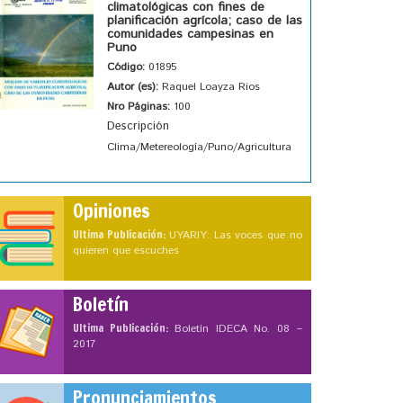
climatológicas con fines de
planificación agrícola; caso de las
comunidades campesinas en
Puno
Código:
01895
Autor (es):
Raquel Loayza Rios
Nro Páginas:
100
Descripción
Clima/Metereología/Puno/Agricultura
Opiniones
Ultima Publicación:
UYARIY: Las voces que no
quieren que escuches
Boletín
Ultima Publicación:
Boletín IDECA No. 08 –
2017
Pronunciamientos