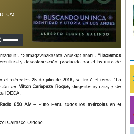
(IDECA)
Utiliza
las
teclas
marisun”, “Sarnaqawinakasata Aruskipt´añani”,
“Hablemos
de
ercultural y descolonización, producido por el Instituto de
flecha
arriba/abajo
para
zó el miércoles
25 de julio de 2018,
se trató el tema: “
La
aumentar
ación de
Milton Cariapaza Roque,
dirigente aymara, y de
o
eca IDECA.
disminuir
el
Radio 850 AM
– Puno Perú, todos los
miércoles
en el
volumen.
izol Carrasco Ordoño