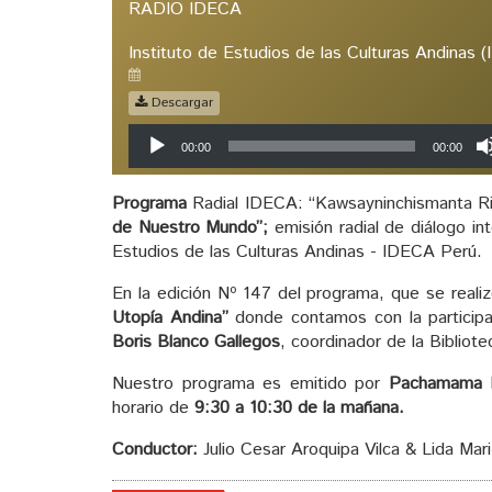
RADIO IDECA
Instituto de Estudios de las Culturas Andinas 
Descargar
Reproductor
00:00
00:00
de
audio
Programa
Radial IDECA: “Kawsayninchismanta Ri
de Nuestro Mundo”;
emisión radial de diálogo int
Estudios de las Culturas Andinas - IDECA Perú.
En la edición Nº 147 del programa, que se reali
Utopía Andina”
donde contamos con la particip
Boris Blanco Gallegos
, coordinador de la Bibliot
Nuestro programa es emitido por
Pachamama 
horario de
9:30 a 10:30 de la mañana.
Conductor:
Julio Cesar Aroquipa Vilca & Lida Mar