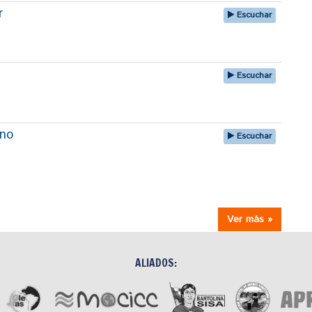
r
Escuchar
Escuchar
uno
Escuchar
Ver más »
ALIADOS: