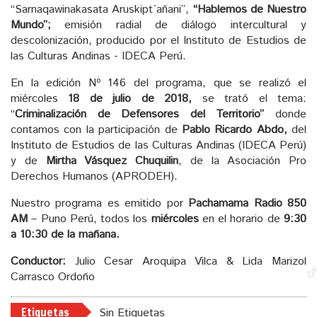
“Sarnaqawinakasata Aruskipt´añani”,
“Hablemos de Nuestro
Mundo”;
emisión radial de diálogo intercultural y
descolonización, producido por el Instituto de Estudios de
las Culturas Andinas - IDECA Perú.
En la edición Nº 146 del programa, que se realizó el
miércoles
18 de julio de 2018,
se trató el tema:
“
Criminalización de Defensores del Territorio”
donde
contamos con la participación de
Pablo Ricardo Abdo,
del
Instituto de Estudios de las Culturas Andinas (IDECA Perú)
y de
Mirtha Vásquez Chuquilin
, de la Asociación Pro
Derechos Humanos (APRODEH).
Nuestro programa es emitido por
Pachamama Radio 850
AM
– Puno Perú, todos los
miércoles
en el horario de
9:30
a 10:30 de la mañana.
Conductor:
Julio Cesar Aroquipa Vilca & Lida Marizol
Carrasco Ordoño
Etiquetas
Sin Etiquetas