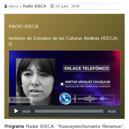
ideca |
Radio IDECA
-
20 julio, 2018
RADIO IDECA
Instituto de Estudios de las Culturas Andinas (IDECA)
Descargar
Reproductor
00:00
00:00
de
audio
Programa
Radial IDECA: “Kawsayninchismanta Rimarisun”,