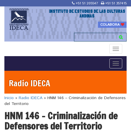
+51 51 205547
+51 51 357415
INSTITUTO DE ESTUDIOS DE LAS CULTURAS
ANDINAS
COLABORA
Toggle
navigati
Toggle
navigati
Radio IDECA
Inicio
»
Radio IDECA
»
HNM 146 – Criminalización de Defensores
del Territorio
HNM 146 – Criminalización de
Defensores del Territorio