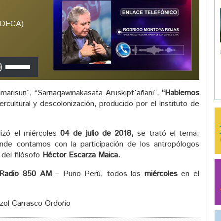
(IDECA)
Utiliza
las
teclas
marisun”, “Sarnaqawinakasata Aruskipt´añani”,
“Hablemos
de
ercultural y descolonización, producido por el Instituto de
flecha
arriba/abajo
para
lizó el miércoles
04 de julio de 2018,
se trató el tema:
aumentar
nde contamos con la participación de los antropólogos
o
 del filósofo
Héctor Escarza Maica.
disminuir
el
Radio 850 AM
– Puno Perú, todos los
miércoles
en el
volumen.
izol Carrasco Ordoño