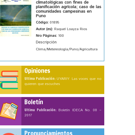
climatológicas con fines de
planificación agrícola; caso de las
comunidades campesinas en
Puno
Código:
01895
Autor (es):
Raquel Loayza Rios
Nro Páginas:
100
Descripción
Clima/Metereología/Puno/Agricultura
Opiniones
Ultima Publicación:
UYARIY: Las voces que no
quieren que escuches
Boletín
Ultima Publicación:
Boletín IDECA No. 08 –
2017
Pronunciamientos