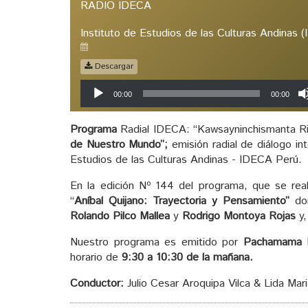
RADIO IDECA
Instituto de Estudios de las Culturas Andinas 
Descargar
Reproductor
00:00
00:00
de
audio
Programa
Radial IDECA: “Kawsayninchismanta Ri
de Nuestro Mundo”;
emisión radial de diálogo int
Estudios de las Culturas Andinas - IDECA Perú.
En la edición Nº 144 del programa, que se rea
“
Aníbal Quijano: Trayectoria y Pensamiento”
do
Rolando Pilco Mallea
y
Rodrigo Montoya Rojas
y,
Nuestro programa es emitido por
Pachamama 
horario de
9:30 a 10:30 de la mañana.
Conductor:
Julio Cesar Aroquipa Vilca & Lida Mar