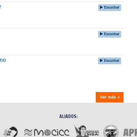
r
Escuchar
Escuchar
uno
Escuchar
Ver más »
ALIADOS: