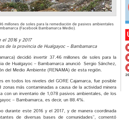
.46 millones de soles para la remediación de pasivos ambientales
 Bambamarca (Facebook Bambamarca Medio).
 el 2016 y 2017
itos de la provincia de Hualgayoc – Bambamarca
arca) decidió invertir 37.46 millones de soles para la
ncia de Hualgayoc – Bambamarca anunció Sergio Sánchez,
ión del Medio Ambiente (RENAMA) de esta región.
2
es en todos los niveles del GORE Cajamarca, fue posible
73 zonas más contaminadas a causa de la actividad minera
a con un inventario de 1,078 pasivos ambientales, de los
lgayoc – Bambamarca, es decir, un 88.4%.
abo durante este 2016 y el 2017, y de manera coordinada
sentantes de diversas bases de comunidades”, comentó