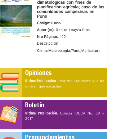
climatológicas con fines de
planificación agrícola; caso de las
comunidades campesinas en
Puno
Código:
01895
Autor (es):
Raquel Loayza Rios
Nro Páginas:
100
Descripción
Clima/Metereología/Puno/Agricultura
Opiniones
Ultima Publicación:
UYARIY: Las voces que no
quieren que escuches
Boletín
Ultima Publicación:
Boletín IDECA No. 08 –
2017
Pronunciamientos