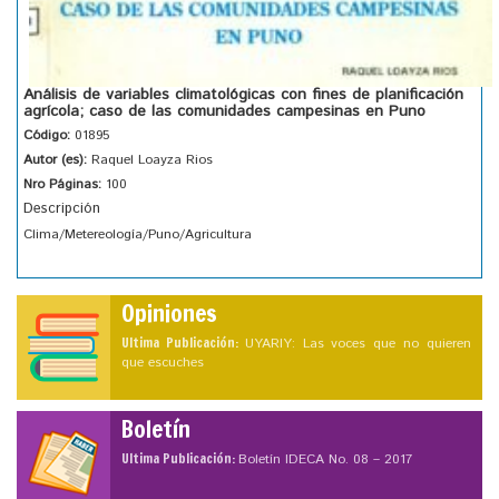
Análisis de variables climatológicas con fines de planificación
agrícola; caso de las comunidades campesinas en Puno
Código:
01895
Autor (es):
Raquel Loayza Rios
Nro Páginas:
100
Descripción
Clima/Metereología/Puno/Agricultura
Opiniones
Ultima Publicación:
UYARIY: Las voces que no quieren
que escuches
Boletín
Ultima Publicación:
Boletín IDECA No. 08 – 2017