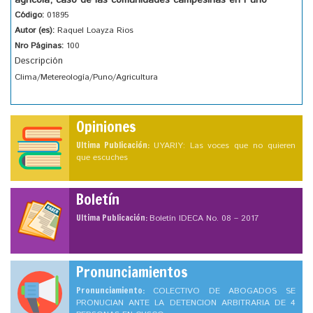
agrícola; caso de las comunidades campesinas en Puno
Código:
01895
Autor (es):
Raquel Loayza Rios
Nro Páginas:
100
Descripción
Clima/Metereología/Puno/Agricultura
Opiniones
Ultima Publicación:
UYARIY: Las voces que no quieren
que escuches
Boletín
Ultima Publicación:
Boletín IDECA No. 08 – 2017
Pronunciamientos
Pronunciamiento:
COLECTIVO DE ABOGADOS SE
PRONUCIAN ANTE LA DETENCION ARBITRARIA DE 4