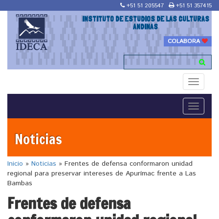
+51 51 205547
+51 51 357415
INSTITUTO DE ESTUDIOS DE LAS CULTURAS
ANDINAS
COLABORA
Toggle
navigati
Toggle
navigati
Noticias
Inicio
»
Noticias
»
Frentes de defensa conformaron unidad
regional para preservar intereses de Apurímac frente a Las
Bambas
Frentes de defensa