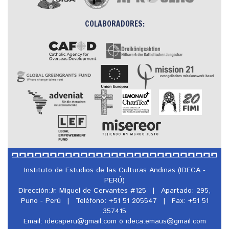
COLABORADORES:
Instituto de Estudios de las Culturas Andinas (IDECA -
PERÚ)
Dirección:Jr. Miguel de Cervantes #125
|
Apartado: 295,
Puno - Perú
|
Teléfono: +51 51 205547
|
Fax: +51 51
357415
Email: idecaperu@
gmail.com ó ideca.emaus@
gmail.com