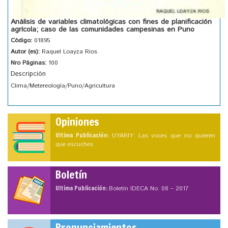
Análisis de variables climatológicas con fines de planificación
agrícola; caso de las comunidades campesinas en Puno
Código:
01895
Autor (es):
Raquel Loayza Rios
Nro Páginas:
100
Descripción
Clima/Metereología/Puno/Agricultura
Opiniones
Ultima Publicación:
UYARIY: Las voces que no quieren
que escuches
Boletín
Ultima Publicación:
Boletín IDECA No. 08 – 2017
Pronunciamientos