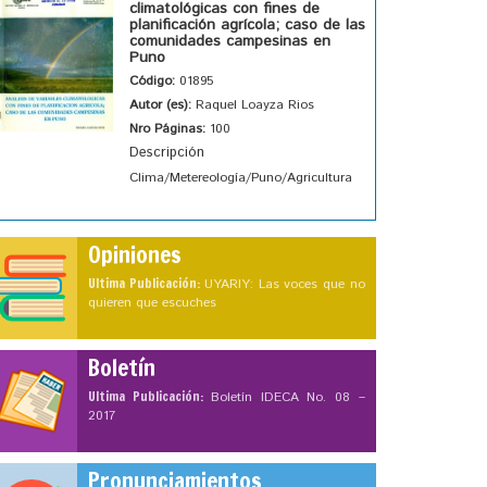
climatológicas con fines de
planificación agrícola; caso de las
comunidades campesinas en
Puno
Código:
01895
Autor (es):
Raquel Loayza Rios
Nro Páginas:
100
Descripción
Clima/Metereología/Puno/Agricultura
Opiniones
Ultima Publicación:
UYARIY: Las voces que no
quieren que escuches
Boletín
Ultima Publicación:
Boletín IDECA No. 08 –
2017
Pronunciamientos