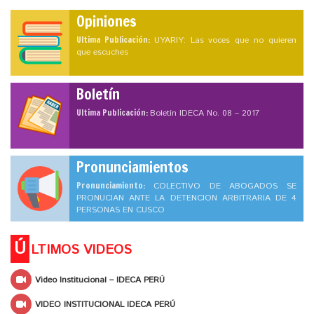
Opiniones
Ultima Publicación:
UYARIY: Las voces que no quieren
que escuches
Boletín
Ultima Publicación:
Boletín IDECA No. 08 – 2017
Pronunciamientos
Pronunciamiento:
COLECTIVO DE ABOGADOS SE
PRONUCIAN ANTE LA DETENCION ARBITRARIA DE 4
PERSONAS EN CUSCO
Ú
LTIMOS VIDEOS
Video Institucional – IDECA PERÚ
VIDEO INSTITUCIONAL IDECA PERÚ