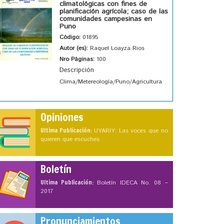
climatológicas con fines de
planificación agrícola; caso de las
comunidades campesinas en
Puno
Código:
01895
Autor (es):
Raquel Loayza Rios
Nro Páginas:
100
Descripción
Clima/Metereología/Puno/Agricultura
Opiniones
Ultima Publicación:
UYARIY: Las voces que no
quieren que escuches
Boletín
Ultima Publicación:
Boletín IDECA No. 08 –
2017
Pronunciamientos