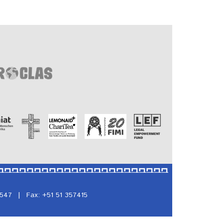
5547
|
Fax: +51 51 357415