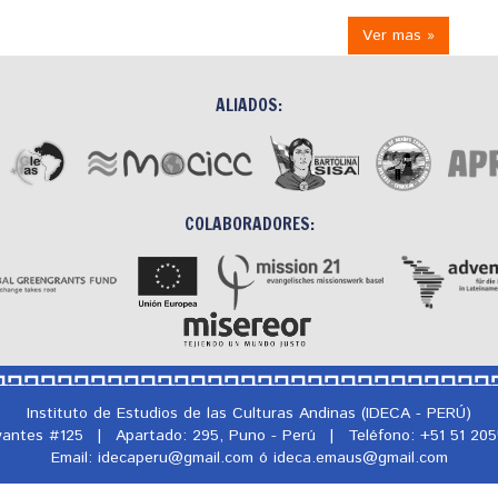
Ver mas »
ALIADOS:
COLABORADORES:
Instituto de Estudios de las Culturas Andinas (IDECA - PERÚ)
rvantes #125
|
Apartado: 295, Puno - Perú
|
Teléfono: +51 51 20
Email: idecaperu@
gmail.com ó ideca.emaus@
gmail.com