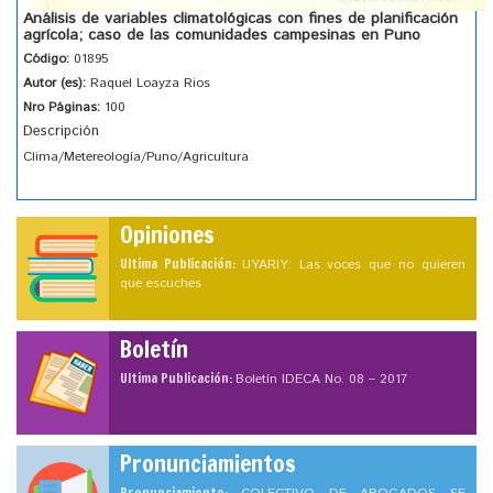
Análisis de variables climatológicas con fines de planificación
agrícola; caso de las comunidades campesinas en Puno
Código:
01895
Autor (es):
Raquel Loayza Rios
Nro Páginas:
100
Descripción
Clima/Metereología/Puno/Agricultura
Opiniones
Ultima Publicación:
UYARIY: Las voces que no quieren
que escuches
Boletín
Ultima Publicación:
Boletín IDECA No. 08 – 2017
Pronunciamientos
Pronunciamiento: