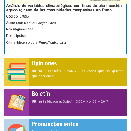
Análisis de variables climatológicas con fines de planificación
agrícola; caso de las comunidades campesinas en Puno
Código:
01895
Autor (es):
Raquel Loayza Rios
Nro Páginas:
100
Descripción
Clima/Metereología/Puno/Agricultura
Opiniones
Ultima Publicación:
UYARIY: Las voces que no quieren
que escuches
Boletín
Ultima Publicación:
Boletín IDECA No. 08 – 2017
Pronunciamientos