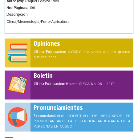
Autor (es):
Raquel Loayza Rios
Nro Páginas:
100
Descripción
Clima/Metereología/Puno/Agricultura
Opiniones
Ultima Publicación:
UYARIY: Las voces que no quieren
que escuches
Boletín
Ultima Publicación:
Boletín IDECA No. 08 – 2017
Pronunciamientos
Pronunciamiento:
COLECTIVO DE ABOGADOS SE
PRONUCIAN ANTE LA DETENCION ARBITRARIA DE 4
PERSONAS EN CUSCO