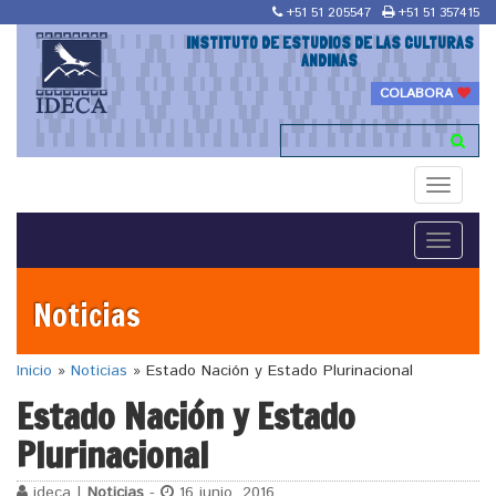
+51 51 205547
+51 51 357415
INSTITUTO DE ESTUDIOS DE LAS CULTURAS
ANDINAS
COLABORA
Toggle
navigati
Toggle
navigati
Noticias
Inicio
»
Noticias
»
Estado Nación y Estado Plurinacional
Estado Nación y Estado
Plurinacional
ideca |
Noticias
-
16 junio, 2016