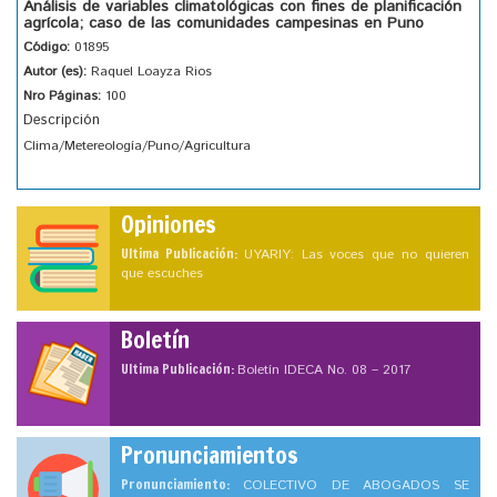
Análisis de variables climatológicas con fines de planificación
agrícola; caso de las comunidades campesinas en Puno
Código:
01895
Autor (es):
Raquel Loayza Rios
Nro Páginas:
100
Descripción
Clima/Metereología/Puno/Agricultura
Opiniones
Ultima Publicación:
UYARIY: Las voces que no quieren
que escuches
Boletín
Ultima Publicación:
Boletín IDECA No. 08 – 2017
Pronunciamientos
Pronunciamiento:
COLECTIVO DE ABOGADOS SE