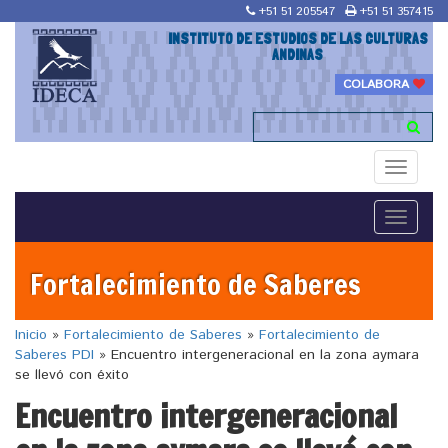
+51 51 205547
+51 51 357415
INSTITUTO DE ESTUDIOS DE LAS CULTURAS
ANDINAS
COLABORA
Toggle
navigati
Toggle
navigati
Fortalecimiento de Saberes
Inicio
»
Fortalecimiento de Saberes
»
Fortalecimiento de
Saberes PDI
»
Encuentro intergeneracional en la zona aymara
se llevó con éxito
Encuentro intergeneracional