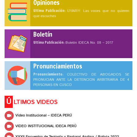
Opiniones
Ultima Publicación:
UYARIY: Las voces que no quieren
que escuches
Boletín
Ultima Publicación:
Boletín IDECA No. 08 – 2017
Pronunciamientos
Pronunciamiento:
COLECTIVO DE ABOGADOS SE
PRONUCIAN ANTE LA DETENCION ARBITRARIA DE 4
PERSONAS EN CUSCO
Ú
LTIMOS VIDEOS
Video Institucional – IDECA PERÚ
VIDEO INSTITUCIONAL IDECA PERÚ
XXXII Encuentro de Teología y Pastoral Andina / Bolivia 2022