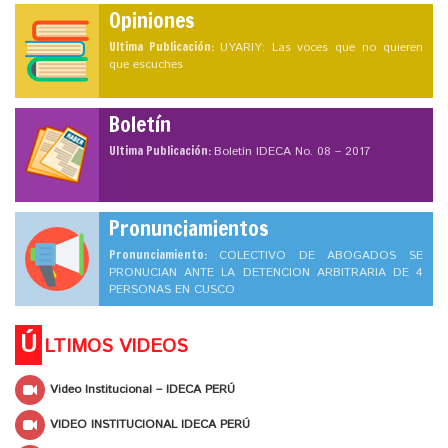
Opiniones
Ultima Publicación:
UYARIY: Las voces que no quieren
que escuches
Boletín
Ultima Publicación:
Boletín IDECA No. 08 – 2017
Pronunciamientos
Pronunciamiento:
COLECTIVO DE ABOGADOS SE
PRONUCIAN ANTE LA DETENCION ARBITRARIA DE 4
PERSONAS EN CUSCO
Ú
LTIMOS VIDEOS
Video Institucional – IDECA PERÚ
VIDEO INSTITUCIONAL IDECA PERÚ