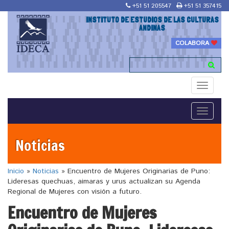
+51 51 205547
+51 51 357415
INSTITUTO DE ESTUDIOS DE LAS CULTURAS
ANDINAS
COLABORA
Toggle
navigati
Toggle
navigati
Noticias
Inicio
»
Noticias
»
Encuentro de Mujeres Originarias de Puno:
Lideresas quechuas, aimaras y urus actualizan su Agenda
Regional de Mujeres con visión a futuro.
Encuentro de Mujeres